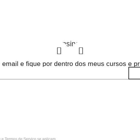
ensinar
u email e fique por dentro dos meus cursos e 
e
e
Termos de Serviço
se aplicam.