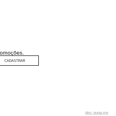
promoções.
CADASTRAR
dev: puga.me