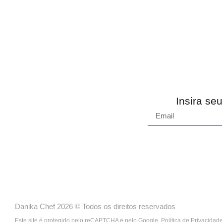
Insira se
Danika Chef 2026 © Todos os direitos reservados
Este site é protegido pelo reCAPTCHA e pelo Google.
Política de Privacidad