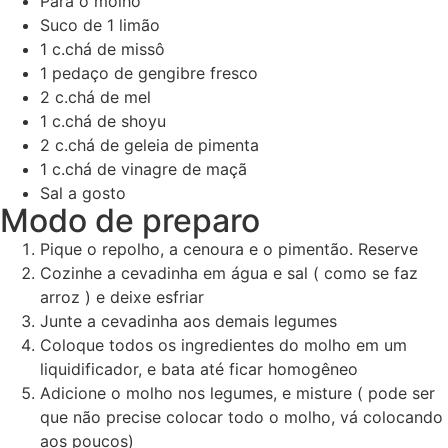
Para o molho
Suco de 1 limão
1
c.chá de missô
1
pedaço de gengibre fresco
2
c.chá de mel
1
c.chá de shoyu
2
c.chá de geleia de pimenta
1
c.chá de vinagre de maçã
Sal a gosto
Modo de preparo
Pique o repolho, a cenoura e o pimentão. Reserve
Cozinhe a cevadinha em água e sal ( como se faz
arroz ) e deixe esfriar
Junte a cevadinha aos demais legumes
Coloque todos os ingredientes do molho em um
liquidificador, e bata até ficar homogêneo
Adicione o molho nos legumes, e misture ( pode ser
que não precise colocar todo o molho, vá colocando
aos poucos)